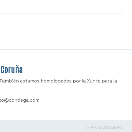
A Coruña
s. También estamos homologados por la Xunta para la
to@condega.com
© PÁXINAS GALEGAS